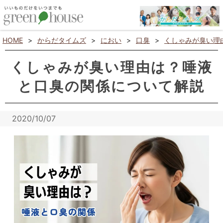
HOME
>
からだタイムズ
>
におい
>
口臭
>
くしゃみが臭い理
くしゃみが臭い理由は？唾液
と口臭の関係について解説
2020/10/07