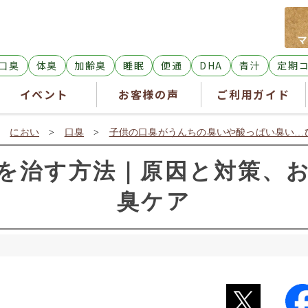
口臭
体臭
加齢臭
睡眠
便通
DHA
青汁
定期
イベント
お客様の声
ご利用ガイド
>
におい
>
口臭
>
子供の口臭がうんちの臭いや酸っぱい臭い…
を治す方法｜原因と対策、
臭ケア