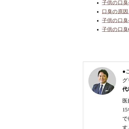
子供の口臭
口臭の原因
子供の口臭
子供の口臭
●
グ
代
医
1
で
す