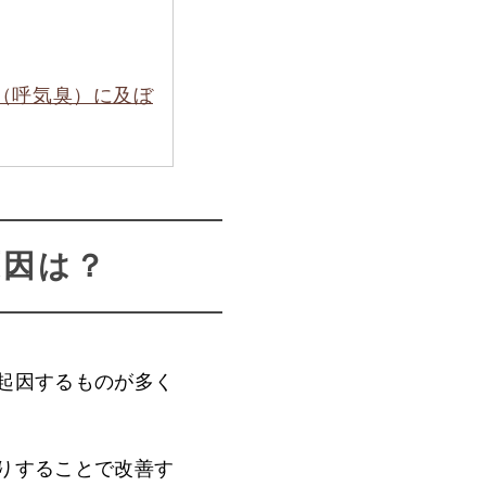
（呼気臭）に及ぼ
原因は？
起因するものが多く
りすることで改善す