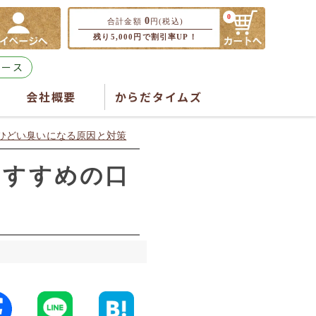
0
0
合計金額
円(税込)
残り5,000円で割引率UP！
コース
会社概要
からだタイムズ
ひどい臭いになる原因と対策
おすすめの口