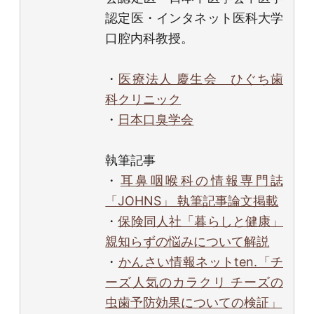
認定医・インタネット医科大学
口腔内科教授。
・
医療法人 慶生会 ひぐち歯
科クリニック
・
日本口臭学会
執筆記事
・
耳鼻咽喉科の情報専門誌
「JOHNS」 執筆記事論文掲載
・
保険同人社「暮らしと健康」
親知らずの悩みについて解説
・
かんさい情報ネットten.「チ
ーズ人気のカラクリ チーズの
虫歯予防効果についての検証」