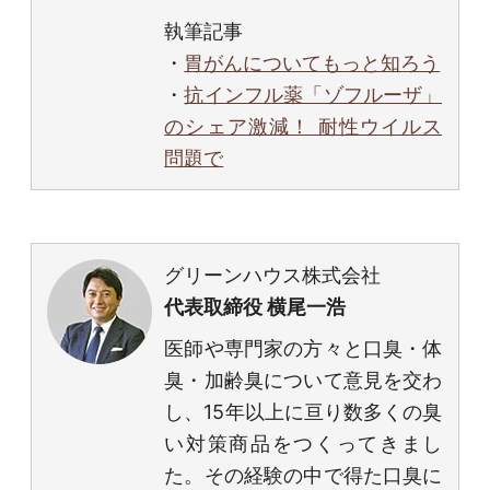
執筆記事
・
胃がんについてもっと知ろう
・
抗インフル薬「ゾフルーザ」
のシェア激減！ 耐性ウイルス
問題で
グリーンハウス株式会社
代表取締役 横尾一浩
医師や専門家の方々と口臭・体
臭・加齢臭について意見を交わ
し、15年以上に亘り数多くの臭
い対策商品をつくってきまし
た。その経験の中で得た口臭に