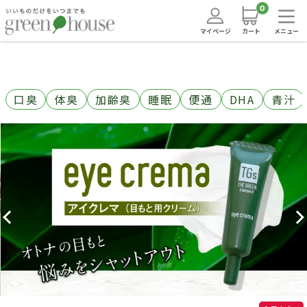
0
マイページ
カート
メニュー
口臭
体臭
加齢臭
睡眠
便通
DHA
青汁