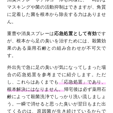
マスキングや菌の活動抑制はできますが、角質
に定着した菌を根本から除去する力はありませ
ん。
重曹や消臭スプレーは
応急処置として有効
です
が、根本から足の臭いを治すためには、殺菌効
果のある薬用石鹸との組み合わせが不可欠で
す。
外出先で急に足の臭いが気になってしまった場
合の応急処置を参考までに紹介します。ただ
し、これらはあくまでも
「応急処置」であり、
根本解決にはなりません。
帰宅後は必ず薬用石
鹸によって殺菌洗浄でしっかり洗い流しましょ
う。一瞬で消せると思った臭いが翌日もまた出
てくるのは、原因菌が生き続けているからで