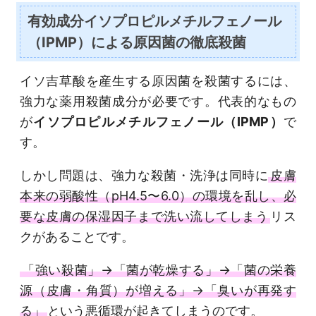
有効成分イソプロピルメチルフェノール
（IPMP）による原因菌の徹底殺菌
イソ吉草酸を産生する原因菌を殺菌するには、
強力な薬用殺菌成分が必要です。代表的なもの
が
イソプロピルメチルフェノール（IPMP）
で
す。
しかし問題は、強力な殺菌・洗浄は同時に
皮膚
本来の弱酸性（pH4.5〜6.0）の環境を乱し、必
要な皮膚の保湿因子まで洗い流してしまう
リス
クがあることです。
「強い殺菌」→「菌が乾燥する」→「菌の栄養
源（皮膚・角質）が増える」→「臭いが再発す
る」
という悪循環が起きてしまうのです。