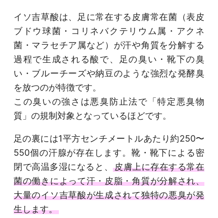
イソ吉草酸は、足に常在する皮膚常在菌（表皮
ブドウ球菌・コリネバクテリウム属・アクネ
菌・マラセチア属など）が汗や角質を分解する
過程で生成される酸で、足の臭い・靴下の臭
い・ブルーチーズや納豆のような強烈な発酵臭
を放つのが特徴です。
この臭いの強さは悪臭防止法で「特定悪臭物
質」の規制対象となっているほどです。
足の裏には1平方センチメートルあたり約250〜
550個の汗腺が存在します。靴・靴下による密
閉で高温多湿になると、
皮膚上に存在する常在
菌の働きによって汗・皮脂・角質が分解され、
大量のイソ吉草酸が生成されて独特の悪臭が発
生します。