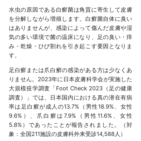
水虫の原因である白癬菌は角質に寄生して皮膚
を分解しながら増殖します。白癬菌自体に臭い
はありませんが、感染によって傷んだ皮膚や湿
気の多い環境で菌の温床になり、足の臭い・痒
み・乾燥・ひび割れを引き起こす要因となりま
す。
足白癬または爪白癬の感染がある方は少なくあ
りません。2023年に日本皮膚科学会が実施した
大規模疫学調査「Foot Check 2023（足の健康
調査）」では、日本国内における真の潜在有病
率は足白癬が成人の13.7%（男性18.9%、女性
9.6%）、爪白癬は7.9%（男性11.6%、女性
5.8%）であったことが報告されました。（対
象：全国211施設の皮膚科外来受診14,588人）