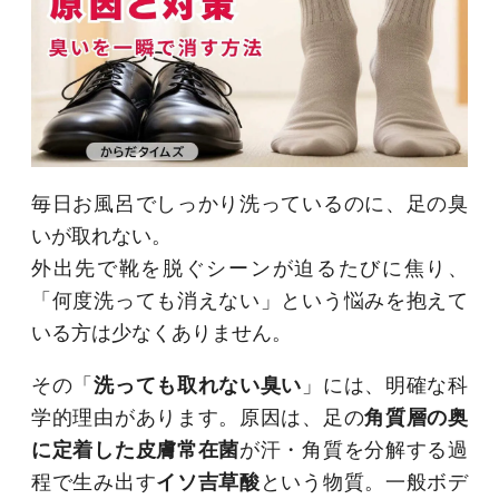
毎日お風呂でしっかり洗っているのに、足の臭
いが取れない。
外出先で靴を脱ぐシーンが迫るたびに焦り、
「何度洗っても消えない」という悩みを抱えて
いる方は少なくありません。
その「
洗っても取れない臭い
」には、明確な科
学的理由があります。原因は、足の
角質層の奥
に定着した皮膚常在菌
が汗・角質を分解する過
程で生み出す
イソ吉草酸
という物質。一般ボデ