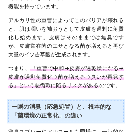
機能を持っています。
アルカリ性の重曹によってこのバリアが壊れる
と、肌は潤いを補おうとして皮膚を過剰に角質
化し始めます。皮膚はそのままでは無臭です
が、皮膚常在菌のエサとなる菌が増えると再び
大量のイソ吉草酸が生成されます。
つまり、
「重曹で中和→皮膚が過乾燥になる→
皮膚が過剰角質化→菌が増える→臭いが再発す
る」という悪循環に陥るリスクがある
のです。
一瞬の消臭（応急処置）と、根本的な
「菌環境の正常化」の違い
消臭スプレーやアルコールも同様に、一時的な