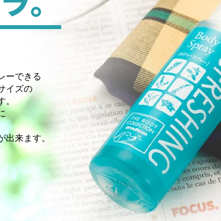
ラ。
投稿者： おかあさん（50～60代） 投稿日：2016/08/07
いも好きです。
るときには、拭きとってもう一度!というのは、
。是非試してみてほしいです。
レーできる
サイズの
す。
投稿者：mi5（30～40代） 投稿日：2015/04/08
に
、
ですが、
が出来ます。
効果がありませんでした。
っていましたが、実感が分かりませんでした。。。
投稿者：moca（30～40代） 投稿日：2012/06/24