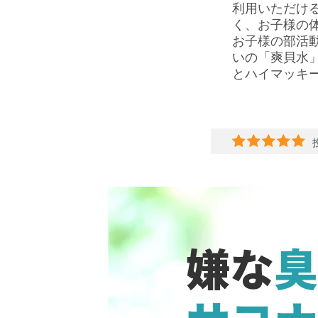
利用いただけ
く、お子様の
お子様の部活
いの「爽貝水
とハイマッキ
長く愛用して
何より
会社の清潔感
嫌な
臭
脇にスプレー
入浴後、すぐ
何よりかゆく