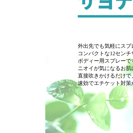
サヨナ
スプレーの匂
汗をかいてい
効果抜群です
外出先でも気軽にスプ
コンパクトな12センチ
ボディー用スプレーで
ニオイが気になるお肌
直接吹きかけるだけで
期待してたの
速効でエチケット対策
私には全然、
会社用で、使
。。。