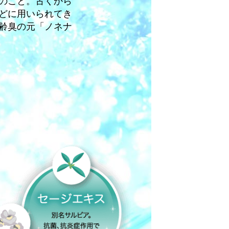
のこと。古くから
どに用いられてき
齢臭の元「ノネナ