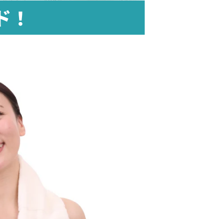
からの季節は汗
ド！
いて、いつでも
ので重宝してい