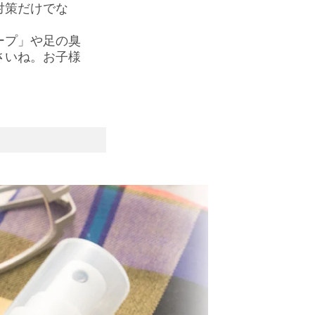
対策だけでな
ープ」や足の臭
さいね。お子様
じられます！
りました。
。