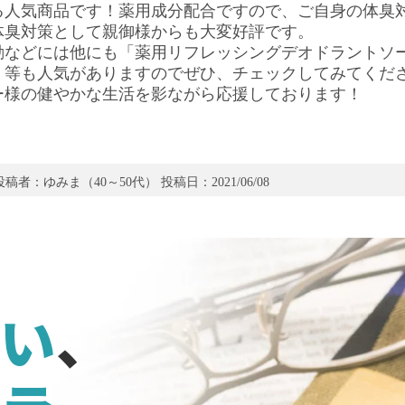
る人気商品です！薬用成分配合ですので、ご自身の体臭
体臭対策として親御様からも大変好評です。
動などには他にも「薬用リフレッシングデオドラントソ
」等も人気がありますのでぜひ、チェックしてみてくだ
ー様の健やかな生活を影ながら応援しております！
投稿者：ゆみま（40～50代） 投稿日：2021/06/08
います。色々試したけどこれが一番価格も効果も高く感
や信頼度がとても素晴らしいです。
い
、
投稿者：健（30～40代） 投稿日：2016/10/30
してみました。つけない時より匂いは確かに穏やかにな
つけ、また、翌朝つけるとよりにおわない気がしました
ならないのがいいですし、安心して使えます。