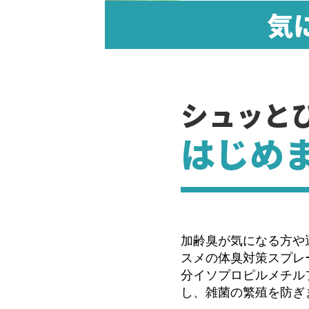
ミントの香り
気
をかくので欠
使えるように
シュッと
ミントの香で
はじめ
仕事用に使っ
ます。当分当
加齢臭が気になる方や
スメの体臭対策スプレ
分イソプロピルメチル
し、雑菌の繁殖を防ぎ