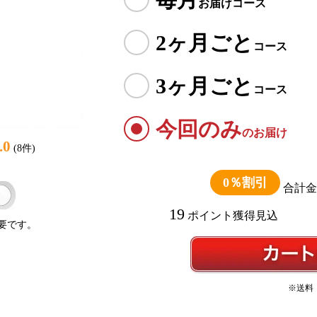
お届けコース
2ヶ月ごと
コース
3ヶ月ごと
コース
今回のみ
のお届け
.0
(8件)
0％割引
合計金
19
ポイント
獲得見込
要です。
※送料