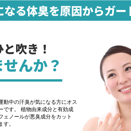
が気持ち良くてお風呂上りや出勤前につけてます。これ
になる体臭を原因からガー
かせません。コンパクトなのでバッグの中にもいれてお
しています。
投稿者：ダンボ（30～40代） 投稿日：2010/06/13
ひと吹き！
爽やかなので気持ちがいいです。
ませんか？
投稿者：degopon（50～60代） 投稿日：2009/10/05
ています。仕事柄お客様のお宅であがりこむことが多い
面使い続けようと考えています。
運動中の汗臭が気になる方にオス
ーです。 植物由来成分と有効成
フェノールが悪臭成分をカット
ます。