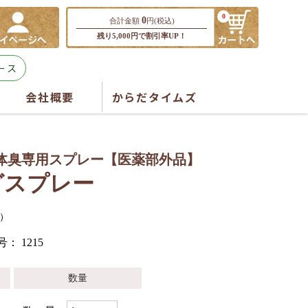
0
0
合計金額
円(税込)
残り5,000円で割引率UP！
ース
会社概要
からだタイムズ
体臭専用スプレー【医薬部外品】
グスプレー
月分）
号：
1215
数量