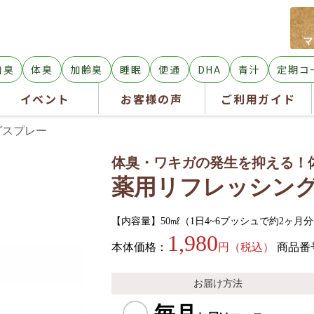
口臭
体臭
加齢臭
睡眠
便通
DHA
青汁
定期コ
イベント
お客様の声
ご利用ガイド
グスプレー
体臭・ワキガの発生を抑える！
薬用リフレッシン
【内容量】50㎖（1日4~6プッシュで約2ヶ
1,980
本体価格：
円（税込）
商品番
お届け方法
毎月