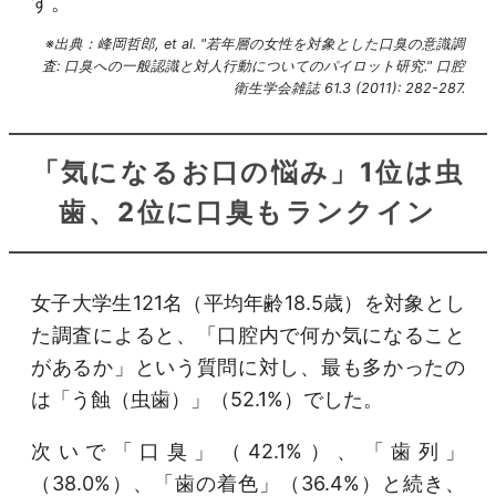
す。
※出典：峰岡哲郎, et al. "若年層の女性を対象とした口臭の意識調
査: 口臭への一般認識と対人行動についてのパイロット研究." 口腔
衛生学会雑誌 61.3 (2011): 282-287.
「気になるお口の悩み」1位は虫
歯、2位に口臭もランクイン
女子大学生121名（平均年齢18.5歳）を対象とし
た調査によると、「口腔内で何か気になること
があるか」という質問に対し、最も多かったの
は「う蝕（虫歯）」（52.1%）でした。
次いで「口臭」（42.1%）、「歯列」
（38.0%）、「歯の着色」（36.4%）と続き、