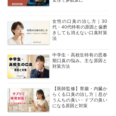
女性で多数派に
女性の口臭の治し方｜30
代・40代特有の原因と歯磨
きしても消えない口臭対策
法
中学生・高校生特有の思春
期口臭の悩み。主な原因と
対策方法
【医師監修】胃腸・内臓か
らくる口臭の治し方｜息が
うんちの臭い・ドブの臭い
になる原因と対策