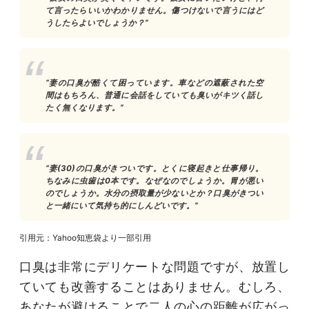
て言ったらいいかわかりません。傷つけないで言うにはど
うしたらよいでしょうか？”
“妻の口臭が酷くて困っています。車などの遮蔽された空
間はもちろん、普通に会話をしていても臭いがキツく話し
たく無くなります。”
“妻(30)の口臭がきついです。とくに寝起きと仕事帰り。
ちなみに虫歯は0本です。なぜなのでしょうか。胃が悪い
のでしょうか。水分の摂取量が少ないとか？口臭がきつい
と一緒にいて気持ち的にしんどいです。”
引用元：Yahoo知恵袋より一部引用
口臭は非常にデリケートな問題ですが、放置し
ていても改善することはありません。むしろ、
あなたが避けることで二人の心の距離が広がっ