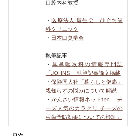
口腔内科教授。
・
医療法人 慶生会 ひぐち歯
科クリニック
・
日本口臭学会
執筆記事
・
耳鼻咽喉科の情報専門誌
「JOHNS」 執筆記事論文掲載
・
保険同人社「暮らしと健康」
親知らずの悩みについて解説
・
かんさい情報ネットten.「チ
ーズ人気のカラクリ チーズの
虫歯予防効果についての検証」
目次