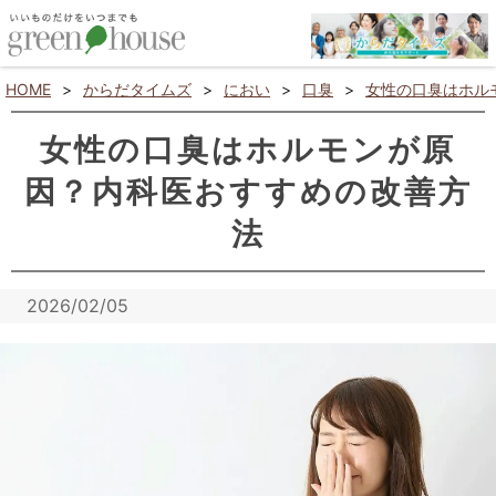
HOME
>
からだタイムズ
>
におい
>
口臭
>
女性の口臭はホル
女性の口臭はホルモンが原
因？内科医おすすめの改善方
法
2026/02/05