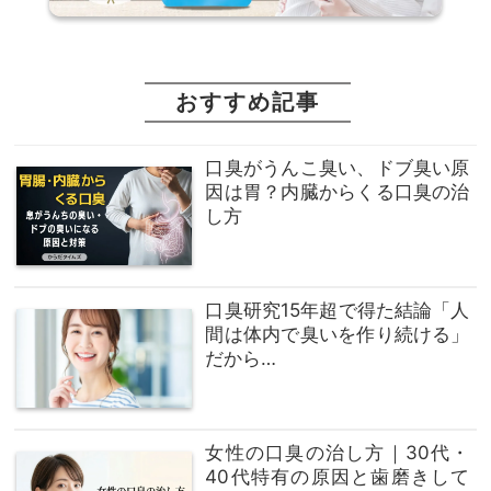
おすすめ記事
口臭がうんこ臭い、ドブ臭い原
因は胃？内臓からくる口臭の治
し方
口臭研究15年超で得た結論「人
間は体内で臭いを作り続ける」
だから…
女性の口臭の治し方｜30代・
40代特有の原因と歯磨きして