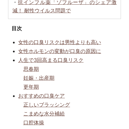
・
抗インフル薬「ゾフルーザ」のシェア激
減！ 耐性ウイルス問題で
目次
女性の口臭リスクは男性よりも高い
女性ホルモンの変動が口臭の原因に
人生で3回高まる口臭リスク
思春期
妊娠・出産期
更年期
おすすめの口臭ケア
正しいブラッシング
こまめな水分補給
口腔体操