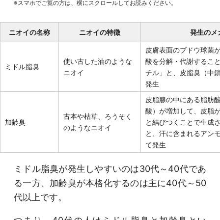
※スマホでご覧の方は、横にスクロールしてお読みください。
ニオイの名称
ニオイの特徴
発生のメ
皮膚表面のブドウ球菌
使い古した油のような
酸を分解・代謝するこ
ミドル脂臭
ニオイ
チル」と、皮脂臭（中
発生
皮脂腺の中にある脂肪
酸）が増加して、皮脂
古本や枯草、ろうそく
加齢臭
と結びつくことで生成
のようなニオイ
と、汗に含まれるアン
て発生
ミドル脂臭が発生しやすいのは30代～40代であ
る一方、加齢臭が本格化するのは主に40代～50
代以上です。