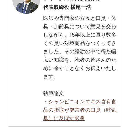
代表取締役 横尾一浩
医師や専門家の方々と口臭・体
臭・加齢臭について意見を交わ
しながら、15年以上に亘り数多
くの臭い対策商品をつくってき
ました。その経験の中で得た幅
広い知識を、読者の皆さんのた
めに余すことなくお伝えいたし
ます。
執筆論文
・
シャンピニオンエキス含有食
品の摂取が健常者の口臭（呼気
臭）に及ぼす影響