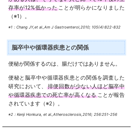
存率が12%低かった
ことが明らかになりました
（※1）。
※1：Chang JY,et al.,Am J Gastroenterol,2010; 105(4):822-832
脳卒中や循環器疾患との関係
便秘が関係するのは、腸だけではありません。
便秘と脳卒中や循環器疾患との関係を調査した
研究において、
排便回数が少ない人ほど脳卒中
や循環器疾患での死亡率が高くなる
ことが報告
されています（※2）。
※2：Kenji Honkura, et al.,Atherosclerosis,2016; 256:251-256