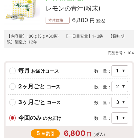
レモンの青汁(粉末)
6,800
円
本体価格：
(税込)
【内容量】180ｇ(3ｇ×60袋) 【一日目安量】1~3袋 【賞味期
限】製造より2年
商品番号：
104
毎月
お届けコース
数 量：
2ヶ月ごと
コース
数 量：
3ヶ月ごと
コース
数 量：
今回のみ
のお届け
数 量：
6,800
5
％割引
円
（税込）