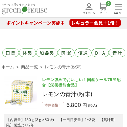
0
マイページ
カート
メニュー
ポイントキャンペーン実施中
レギュラー会員＋1倍！
口臭
体臭
加齢臭
睡眠
便通
DHA
青汁
ホーム
商品一覧
レモンの青汁(粉末)
レモン強めでおいしい！国産ケール75％配
合【栄養機能食品】
レモンの青汁(粉末)
6,800
円
本体価格：
(税込)
【内容量】180ｇ(3ｇ×60袋) 【一日目安量】1~3袋 【賞味期
限】製造より2年