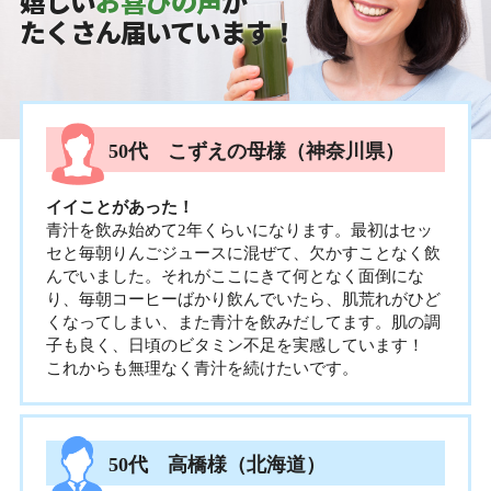
嬉しい
お喜びの声
が
たくさん届いています！
50代 こずえの母様（神奈川県）
イイことがあった！
青汁を飲み始めて2年くらいになります。最初はセッ
セと毎朝りんごジュースに混ぜて、欠かすことなく飲
んでいました。それがここにきて何となく面倒にな
り、毎朝コーヒーばかり飲んでいたら、肌荒れがひど
くなってしまい、また青汁を飲みだしてます。肌の調
子も良く、日頃のビタミン不足を実感しています！
これからも無理なく青汁を続けたいです。
50代 高橋様（北海道）