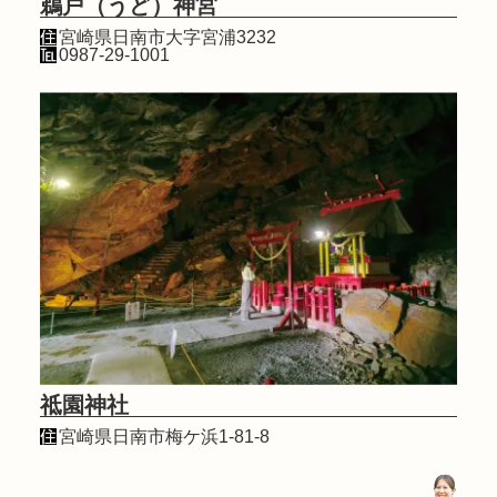
鵜戸（うど）神宮
宮崎県日南市大字宮浦3232
0987-29-1001
祗園神社
宮崎県日南市梅ケ浜1-81-8