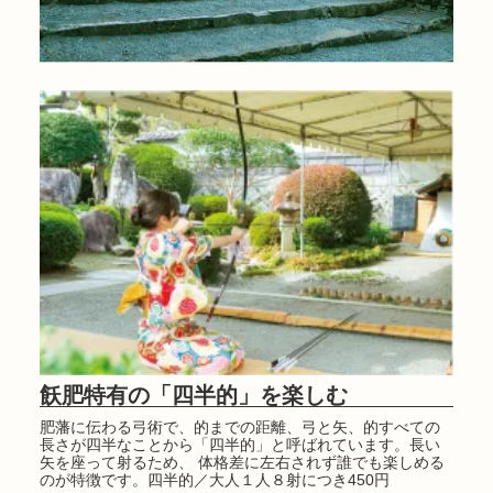
飫肥特有の「四半的」を楽しむ
肥藩に伝わる弓術で、的までの距離、弓と矢、的すべての
長さが四半なことから「四半的」と呼ばれています。長い
矢を座って射るため、 体格差に左右されず誰でも楽しめる
のが特徴です。四半的／大人１人８射につき450円