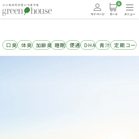
0
マイページ
カート
メニュー
口臭
体臭
加齢臭
睡眠
便通
DHA
青汁
定期コー