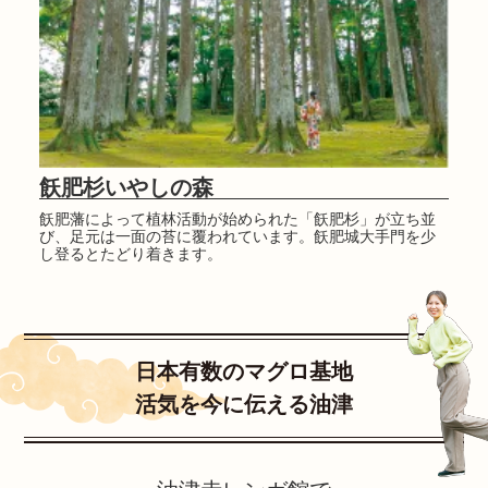
飫肥杉いやしの森
飫肥藩によって植林活動が始められた「飫肥杉」が立ち並
び、足元は一面の苔に覆われています。飫肥城大手門を少
し登るとたどり着きます。
日本有数のマグロ基地
活気を今に伝える油津