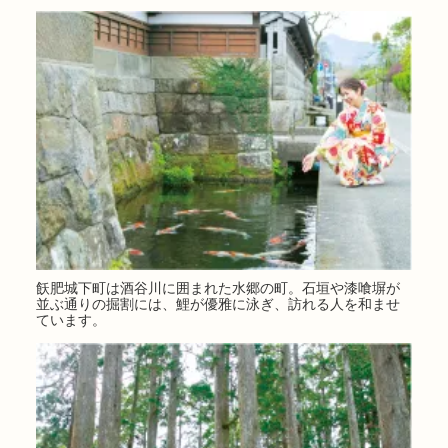
飫肥城下町は酒谷川に囲まれた水郷の町。石垣や漆喰塀が
並ぶ通りの掘割には、鯉が優雅に泳ぎ、訪れる人を和ませ
ています。