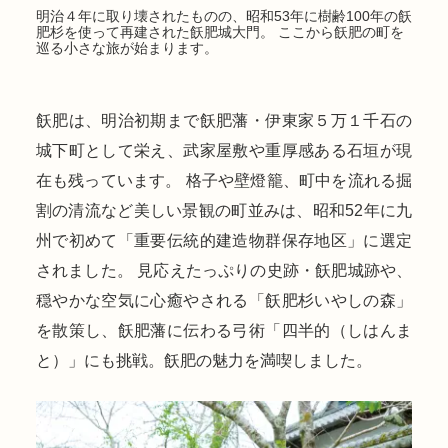
明治４年に取り壊されたものの、昭和53年に樹齢100年の飫
肥杉を使って再建された飫肥城大門。 ここから飫肥の町を
巡る小さな旅が始まります。
飫肥は、明治初期まで飫肥藩・伊東家５万１千石の
城下町として栄え、武家屋敷や重厚感ある石垣が現
在も残っています。 格子や壁燈籠、町中を流れる掘
割の清流など美しい景観の町並みは、昭和52年に九
州で初めて「重要伝統的建造物群保存地区」に選定
されました。 見応えたっぷりの史跡・飫肥城跡や、
穏やかな空気に心癒やされる「飫肥杉いやしの森」
を散策し、飫肥藩に伝わる弓術「四半的（しはんま
と）」にも挑戦。飫肥の魅力を満喫しました。