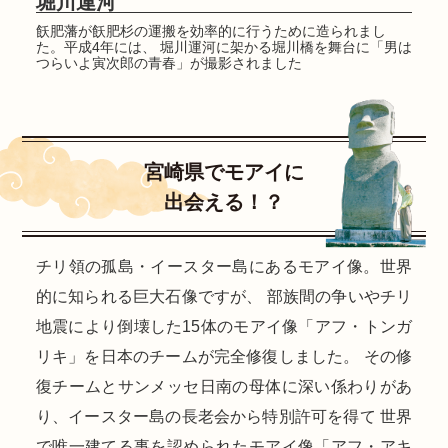
堀川運河
飫肥藩が飫肥杉の運搬を効率的に行うために造られまし
た。平成4年には、 堀川運河に架かる堀川橋を舞台に「男は
つらいよ寅次郎の青春」が撮影されました
宮崎県でモアイに
出会える！？
チリ領の孤島・イースター島にあるモアイ像。世界
的に知られる巨大石像ですが、 部族間の争いやチリ
地震により倒壊した15体のモアイ像「アフ・トンガ
リキ」を日本のチームが完全修復しました。 その修
復チームとサンメッセ日南の母体に深い係わりがあ
り、イースター島の長老会から特別許可を得て 世界
で唯一建てる事を認められたモアイ像「アフ・アキ