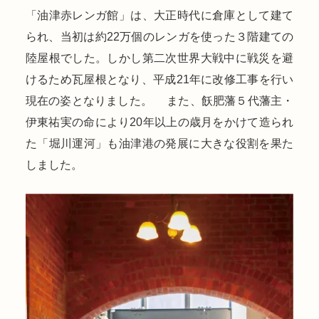
「油津赤レンガ館」は、大正時代に倉庫として建て
られ、当初は約22万個のレンガを使った３階建ての
陸屋根でした。しかし第二次世界大戦中に戦災を避
けるため瓦屋根となり、平成21年に改修工事を行い
現在の姿となりました。 また、飫肥藩５代藩主・
伊東祐実の命により20年以上の歳月をかけて造られ
た「堀川運河」も油津港の発展に大きな役割を果た
しました。