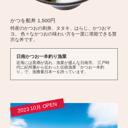
かつを船丼 1,500円
特産のかつおの刺身、タタキ、はらじ、かつおマ
ヨ。 色々なかつおの味わい方を一度に堪能できる贅
沢な丼です。
日南かつお一本釣り漁業
近海には黒潮が流れ、漁業が盛んな日南市。 江戸時
代に紀州藩から伝わった伝統漁業「かつお一本釣
り」で、漁獲量日本一を誇っています。