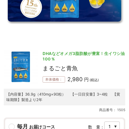
DHAなどオメガ3脂肪酸が豊富！生イワシ油
100％
まるごと青魚
2,980
円
本体価格：
(税込)
【内容量】36.9g（410mg×90粒） 【一日目安量】3~4粒 【賞
味期限】製造より2年
商品番号：
1505
毎月
お届けコース
数 量：