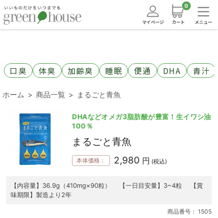
0
マイページ
カート
メニュー
口臭
体臭
加齢臭
睡眠
便通
DHA
青汁
ホーム
商品一覧
まるごと青魚
DHAなどオメガ3脂肪酸が豊富！生イワシ油
100％
まるごと青魚
2,980
円
本体価格：
(税込)
【内容量】36.9g（410mg×90粒） 【一日目安量】3~4粒 【賞
味期限】製造より2年
商品番号：
1505