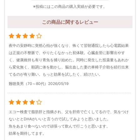
※投稿にはこの商品の購入実績が必要です。
この商品に関するレビュー
夜中の安静時に突然心拍が強くなり、怖くて翌朝通院したら心電図結果
は正規の不整脈で、やりたくなかった初体験。心臓血管に影響出やす
く、健康維持も有り青魚を捕り始めた。同時に発生した投薬量もあれか
ら変化無く、順調に体を動かし、脳出血した妻の車椅子介助を続行出来
てるのが有り難い。もっと効果を試したく、続けたい。
難聴美男（70～80代）
2026/05/19
エコー検査で脂肪肝と指摘され、父を肝癌で亡くしてるので、気をつけ
ないととDHAがいいと言うので試してみようと思いました。
魚をあまり食べないので頑張って飲んで行こうと思います。
効果を期待してます。