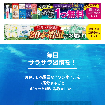
毎日
サラサラ習慣を！
DHA、EPA豊富なイワシオイルを
2尾分まるごと
ギュッと詰め込みました。