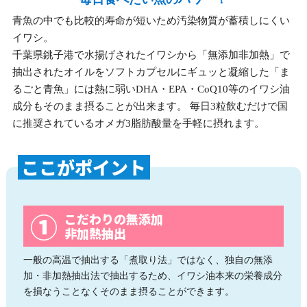
青魚の中でも比較的寿命が短いため汚染物質が蓄積しにくい
イワシ。
千葉県銚子港で水揚げされたイワシから「無添加非加熱」で
抽出されたオイルをソフトカプセルにギュッと凝縮した「ま
るごと青魚」には熱に弱いDHA・EPA・CoQ10等のイワシ油
成分もそのまま摂ることが出来ます。 毎日3粒飲むだけで国
に推奨されているオメガ3脂肪酸量を手軽に摂れます。
ここがポイント
こだわりの無添加
非加熱抽出
一般の高温で抽出する「煮取り法」ではなく、独自の無添
加・非加熱抽出法で抽出するため、イワシ油本来の栄養成分
を損なうことなくそのまま摂ることができます。