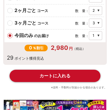
2ヶ月ごと
コース
数 量：
3ヶ月ごと
コース
数 量：
今回のみ
のお届け
数 量：
2,980
0
％割引
円
（税込）
29
ポイント
獲得見込
カートに入れる
※送料・手数料が別途かかる場合があります。