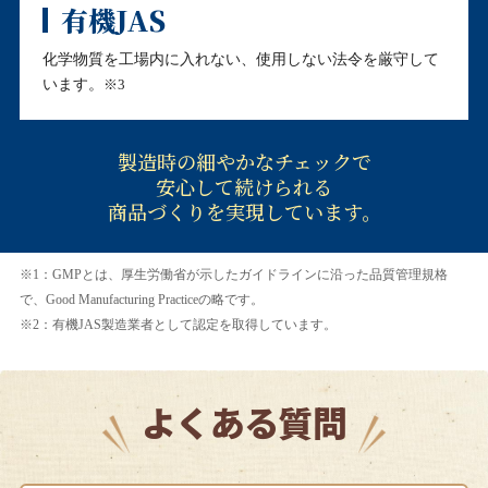
有機JAS
化学物質を工場内に入れない、使用しない法令を厳守して
います。
※3
製造時の細やかなチェックで
安心して続けられる
商品づくりを実現しています。
※1：GMPとは、厚生労働省が示したガイドラインに沿った品質管理規格
で、Good Manufacturing Practiceの略です。
※2：有機JAS製造業者として認定を取得しています。
よくある質問