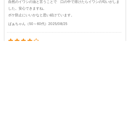
自然のイワシの油と言うことで 口の中で溶けたらイワシの匂いがしま
した。安心できますね。
ボケ防止にいいかなと思い続けています。
ばぁちゃん（50～60代）
2025/08/25
いつ倒れてもおかしくない程の高血圧で悩んでいた
色々 改善策をこうじた中での一つに
魚系を全く食べていなかったなあと思い
この商品を取るキッカケになった
2、3ヵ月で血圧も落ち着き、魚系を取っているという気持ち的な部分
でも落ち着いている
けい子（50～60代）
2025/08/24