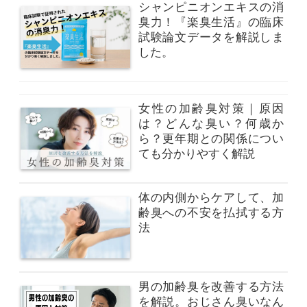
シャンピニオンエキスの消
臭力！『楽臭生活』の臨床
試験論文データを解説しま
した。
女性の加齢臭対策｜原因
は？どんな臭い？何歳か
ら？更年期との関係につい
ても分かりやすく解説
体の内側からケアして、加
齢臭への不安を払拭する方
法
男の加齢臭を改善する方法
を解説。おじさん臭いなん