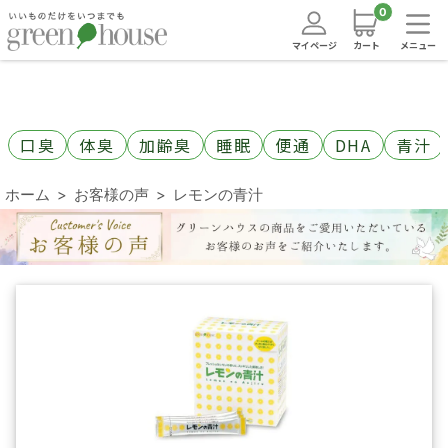
0
マイページ
カート
メニュー
口臭
体臭
加齢臭
睡眠
便通
DHA
青汁
ホーム
お客様の声
レモンの青汁