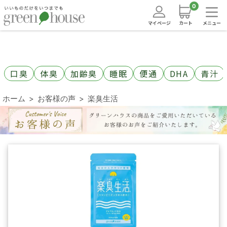
0
マイページ
カート
メニュー
口臭
体臭
加齢臭
睡眠
便通
DHA
青汁
ホーム
お客様の声
楽臭生活