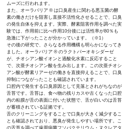
ムーズに行われます。
また、オーラバリア ® は口臭産生に関わる悪玉菌の酵
素の働きだけを阻害し直接不活性化させることで、口臭
の発生自体を抑えます。実際、酵素阻害作用を調べた実
験では、作用前に比べ作用10分後には活性率が80％も
急激に下がったことが分かっています。（※1）
その後の研究で、さらなる作用機構も明らかになってき
ました。オーラバリア ® のラクトパーオキシダーゼ
が、チオシアン酸イオンと過酸化水素に反応すること
で、次亜チオシアン酸を生み出します。この次亜チオシ
アン酸が酵素リアーゼの働きを直接抑えることで、口臭
抑制につながったことも確認されています。
口腔内で発生する口臭原因として見落とされがちなのが
舌苔です。舌苔は、食べ物の残りカスや古くなった口腔
内の粘膜が舌の表面に付いた状態で、舌が白いのは舌苔
が蓄積されている証拠です。
舌のクリーニングをすることで口臭が大きく減少するこ
とも確認されており、悪臭が発生しやすい場所です。こ
の舌苔を調べて歯周病菌フソバクテリウム・ヌクレアタ