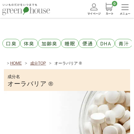
0
マイページ
カート
メニュー
口臭
体臭
加齢臭
睡眠
便通
DHA
青汁
HOME
成分TOP
オーラバリア ®
成分名
オーラバリア ®