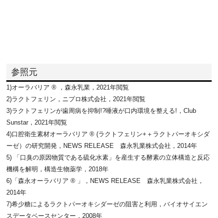
参照元
1)オーラバリア ® ，森永乳業，2021年閲覧
2)ラクトフェリン，ニプロ株式会社，2021年閲覧
3)ラクトフェリンが歯周病を抑制!?唾液が口内環境を整える!，Club
Sunstar，2021年閲覧
4)口腔衛生素材オーラバリア ® (ラクトフェリン+＋ラクトパーオキシダ
ーゼ）の研究開発，NEWS RELEASE 森永乳業株式会社，2014年
5) 「口臭の原因物質である硫化水素」を産生する酵素の立体構造と反応
機構を解明，構造生物薬学，2018年
6)「森永オーラバリア ® 」，NEWS RELEASE 森永乳業株式会社，
2014年
7)希少糖によるラクトパーオキシダーゼの阻害と利用，バイオサイエン
スデータベースセンター，2008年