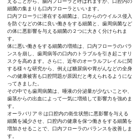
えることから、腸内フローラと呼ばれますが、口腔内の
細菌の集まりも口内フローラといいます。
口内フローラに潜在する細菌は、口からのウイルス侵入
を防ぐなどの体に良い働きをする細菌と、歯周病菌など
の体に悪影響を与える細菌の２つに大きく分けられま
す。
体に悪い働きをする細菌の増殖は、口内フローラのバラ
ンスを崩し、歯周病等の口内のトラブルを引き起こすリ
スクを高めます。さらに、近年のオーラルフレイルに関
する様々な研究から、例えば糖尿病や胃がんなどの全身
への健康被害も口腔問題が原因だと考えられるようにな
ってきました。
その中でも歯周病菌は、唾液の分泌量が少ないことや、
歯茎からの出血によって一気に増殖して影響力を強めま
す。
オーラバリア ® は口腔内の衛生状態に悪影響を与える
細菌を減少させ、口腔内の健康を保つ働きをする細菌を
増加させることで、口内フローラのバランスを改善しま
す。