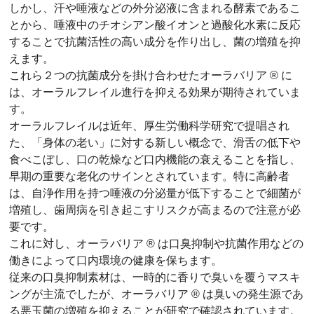
しかし、汗や唾液などの外分泌液に含まれる酵素であるこ
とから、唾液中のチオシアン酸イオンと過酸化水素に反応
することで抗菌活性の高い成分を作り出し、菌の増殖を抑
えます。
これら２つの抗菌成分を掛け合わせたオーラバリア ® に
は、オーラルフレイル進行を抑える効果が期待されていま
す。
オーラルフレイルは近年、厚生労働科学研究で提唱され
た、「身体の老い」に対する新しい概念で、滑舌の低下や
食べこぼし、口の乾燥など口内機能の衰えることを指し、
早期の重要な老化のサインとされています。特に高齢者
は、自浄作用を持つ唾液の分泌量が低下することで細菌が
増殖し、歯周病を引き起こすリスクが高まるので注意が必
要です。
これに対し、オーラバリア ® は口臭抑制や抗菌作用などの
働きによって口内環境の健康を保ちます。
従来の口臭抑制素材は、一時的に香りで臭いを覆うマスキ
ングが主流でしたが、オーラバリア ® は臭いの発生源であ
る悪玉菌の増殖を抑えることが研究で確認されています。