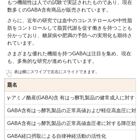
もつ機能性は人での試験で実証されたものであり、現在
数多くのGABA含有商品が販売されています。
さらに、近年の研究では血中のコレステロールや中性脂
肪をコントロールして脂質代謝を促す働きを持つことも
分かっており、糖尿病や肥満の予防への実用化も期待さ
れています。
さまざまな優れた機能を持つGABAは注目を集め、現在
も、多角的な研究が進められています。
表は横にスワイプで左右にスライドできます。
題名
γ-アミノ酪産(GABA)含 有はっ酵乳製品の健常成人に対す
GABA含有はっ酵乳製品の正常高値および軽症高血圧に対
GABA含有はっ酵乳製品の正常高値血圧者に対する降圧効
GABA経口摂取による自律神経活動の活性化