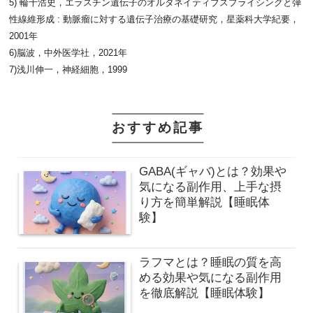
5) 輪千浩史，エラスチン遺伝子のオルタネイティブスプライシングと弾
性線維形成 : 動脈瘤に対する遺伝子治療の基礎研究，星薬科大学紀要，
2001年
6)脳波，中外医学社，2021年
7)浅川伸一，神経細胞，1999
おすすめ記事
GABA(ギャバ)とは？効果や
気になる副作用、上手な摂
り方を簡単解説【睡眠体
験】
ラフマとは？睡眠の質を高
める効果や気になる副作用
を徹底解説【睡眠体験】