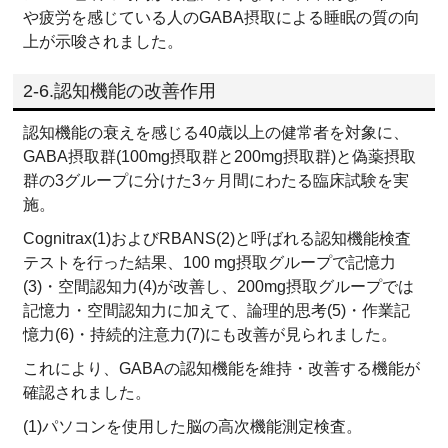
や疲労を感じている人のGABA摂取による睡眠の質の向
上が示唆されました。
2-6.認知機能の改善作用
認知機能の衰えを感じる40歳以上の健常者を対象に、
GABA摂取群(100mg摂取群と200mg摂取群)と偽薬摂取
群の3グループに分けた3ヶ月間にわたる臨床試験を実
施。
Cognitrax(1)およびRBANS(2)と呼ばれる認知機能検査
テストを行った結果、100 mg摂取グループで記憶力
(3)・空間認知力(4)が改善し、200mg摂取グループでは
記憶力・空間認知力に加えて、論理的思考(5)・作業記
憶力(6)・持続的注意力(7)にも改善が見られました。
これにより、GABAの認知機能を維持・改善する機能が
確認されました。
(1)パソコンを使用した脳の高次機能測定検査。