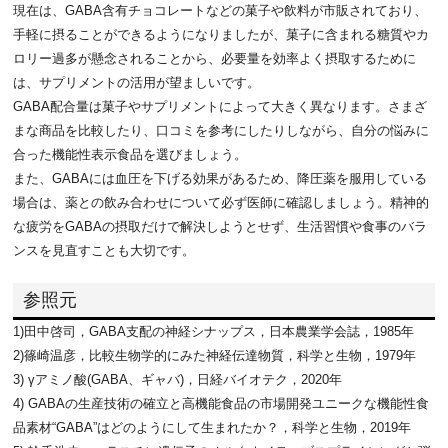
現在は、GABA含有チョコレートなどの菓子や飲料が市販されており、
手軽に摂ることができるようになりましたが、菓子に含まれる糖質やカ
ロリー過多が懸念されることから、必要量を効率よく摂取するために
は、サプリメントの活用が望ましいです。
GABA配合量は菓子やサプリメントによって大きく異なります。さまざ
まな商品を比較したり、口コミを参考にしたりしながら、自分の悩みに
合った機能性表示食品を選びましょう。
また、GABAには血圧を下げる効果があるため、降圧薬を服用している
場合は、薬との飲み合わせについて必ず医師に確認しましょう。精神的
な疲労をGABAの摂取だけで解決しようとせず、生活習慣や食事のバラ
ンスを見直すことも大切です。
参照元
1)田中啓司，GABA支配の神経シナップス，日本農業学会誌，1985年
2)篠崎温彦，比較生物学的にみた神経伝達物質，科学と生物，1979年
3) γアミノ酸(GABA、ギャバ)，日経バイオテク，2020年
4) GABAの生産技術の確立と高機能食品の市場開発ユニークな機能性食
品素材“GABA”はどのようにして生まれたか？，科学と生物，2019年