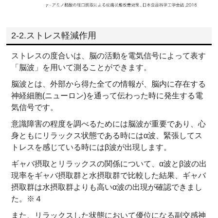
2-2.ストレス軽減作用
ストレスの度合いは、脳の活動を電気信号によって表す
「脳波」を用いて測ることができます。
脳波とは、外部から得た全ての情報が、脳内に存在する
神経細胞(ニューロン)を通って伝わった時に発生する電
気信号です。
意識障害の程度を調べるためには脳波が重要であり、心
身ともにリラックス状態である時にはα波、緊張してス
トレスを感じている時にはβ波が出現します。
ギャバ摂取とリラックスの関係について、α波とβ波の出
現率をギャバ摂取群と水摂取群で比較した結果、ギャバ
摂取群は水摂取群よりも高いα波の出現が確認できまし
た。※４
また、リラックスした状態において優位になる副交感神