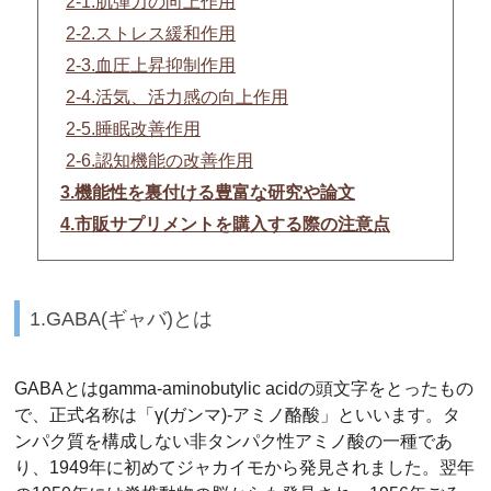
2-1.肌弾力の向上作用
2-2.ストレス緩和作用
2-3.血圧上昇抑制作用
2-4.活気、活力感の向上作用
2-5.睡眠改善作用
2-6.認知機能の改善作用
3.機能性を裏付ける豊富な研究や論文
4.市販サプリメントを購入する際の注意点
1.GABA(ギャバ)とは
GABAとはgamma-aminobutylic acidの頭文字をとったもの
で、正式名称は「γ(ガンマ)-アミノ酪酸」といいます。タ
ンパク質を構成しない非タンパク性アミノ酸の一種であ
り、1949年に初めてジャカイモから発見されました。翌年