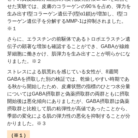
せた実験では、皮膚のコラーゲンの90％を占め、弾力を
生み出すI型コラーゲン遺伝子(I型α1鎖)が増加し、I型コ
ラーゲン遺伝子を分解するMMP-1は抑制されました。
※１
さらに、エラスチンの前駆体であるトロポエラスチン遺
伝子の顕著な増加も確認することができ、GABAが線維
芽細胞に働きかけ、肌弾力を生み出すことが明らかにな
りました。※２
ストレスによる肌荒れを感じている女性が、8週間
GABAを摂取した別の検証では、乾燥しやすい時期であ
る秋から開始したため、皮膚状態の指標のひとつ水分量
についてはGABA摂取群と偽薬摂取群の両群ともに摂取
開始後は悪化傾向にありましたが、GABA摂取群は偽薬
摂取群と比較して肌の粘弾性が高値であったことから、
季節の変化による肌の弾力性の悪化を抑制することが分
かりました。※３
（※１）