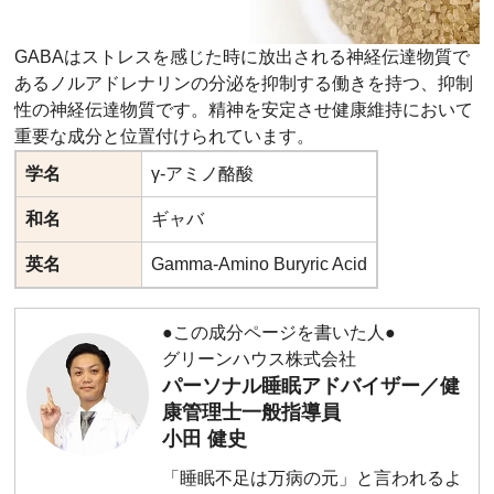
GABAはストレスを感じた時に放出される神経伝達物質で
あるノルアドレナリンの分泌を抑制する働きを持つ、抑制
性の神経伝達物質です。精神を安定させ健康維持において
重要な成分と位置付けられています。
学名
γ-アミノ酪酸
和名
ギャバ
英名
Gamma-Amino Buryric Acid
●この成分ページを書いた人●
グリーンハウス株式会社
パーソナル睡眠アドバイザー／健
康管理士一般指導員
小田 健史
「睡眠不足は万病の元」と言われるよ