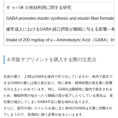
ギ ャバ米 の有効利用に関する研究
GABA promotes elastin synthesis and elastin fiber formation
健常成人におけるGABA 経口摂取が睡眠に与える影響―
Intake of 200 mg/day of γ—Aminobutyric Acid（GABA）Impro
4.市販サプリメントを購入する際の注意点
先述の通り、人間はGABAを体内で作り出していますが、体内で産生で
きるGABAの量には個人差があり、特に身体・精神状態が産生量に影響
を与えるといわれています。特に、GABAは睡眠時に脳内で産生される
ため、睡眠時間が短かったり睡眠の質が低下したりしている場合は、産
生量が減少してしまいGABA不足に陥る傾向があります。
さらに、疲労や強いストレスを感じると体内のGABAは大量に消費され
てしまうので、意識的に補う必要があるといえます。