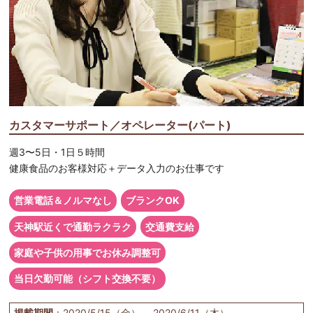
カスタマーサポート／オペレーター(パート)
週3〜5日・1日５時間
健康食品のお客様対応＋データ入力のお仕事です
営業電話＆ノルマなし
ブランクOK
天神駅近くで通勤ラクラク
交通費支給
家庭や子供の用事でお休み調整可
当日欠勤可能（シフト交換不要）
掲載期間
：2020/5/15（金）～ 2020/6/11（木）