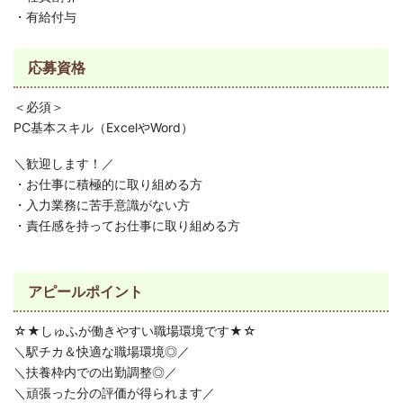
・有給付与
応募資格
＜必須＞
PC基本スキル（ExcelやWord）
＼歓迎します！／
・お仕事に積極的に取り組める方
・入力業務に苦手意識がない方
・責任感を持ってお仕事に取り組める方
アピールポイント
☆★しゅふが働きやすい職場環境です★☆
＼駅チカ＆快適な職場環境◎／
＼扶養枠内での出勤調整◎／
＼頑張った分の評価が得られます／