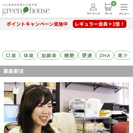
0
マイページ
カート
メニュー
ポイントキャンペーン実施中
レギュラー会員＋1倍！
口臭
体臭
加齢臭
睡眠
便通
DHA
青汁
募集要項