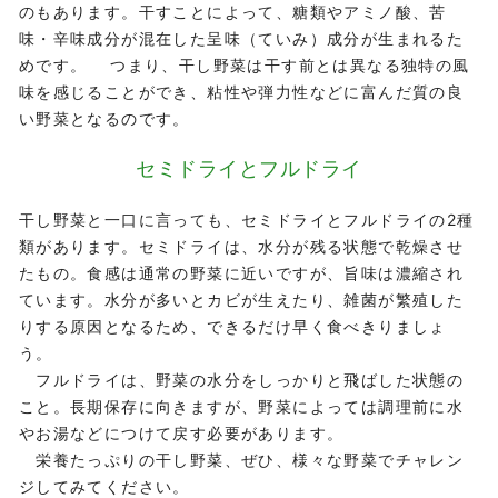
のもあります。干すことによって、糖類やアミノ酸、苦
味・辛味成分が混在した呈味（ていみ）成分が生まれるた
めです。 つまり、干し野菜は干す前とは異なる独特の風
味を感じることができ、粘性や弾力性などに富んだ質の良
い野菜となるのです。
セミドライとフルドライ
干し野菜と一口に言っても、セミドライとフルドライの2種
類があります。セミドライは、水分が残る状態で乾燥させ
たもの。食感は通常の野菜に近いですが、旨味は濃縮され
ています。水分が多いとカビが生えたり、雑菌が繁殖した
りする原因となるため、できるだけ早く食べきりましょ
う。
フルドライは、野菜の水分をしっかりと飛ばした状態の
こと。長期保存に向きますが、野菜によっては調理前に水
やお湯などにつけて戻す必要があります。
栄養たっぷりの干し野菜、ぜひ、様々な野菜でチャレン
ジしてみてください。