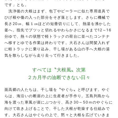
です」とも。
洗浄後の大根はまず、包丁やピーラーに似た専用道具で
ひげ根や傷の入った部分をそぎ落とします。さらに機械で
長さ20㎝、幅１㎝ほどの短冊切りにして、熱湯を沸かした
釜へ。指先でプツッと切れるやわらかさになるまで12～16
分ゆで、熱々の状態で軽トラックの荷台に並べたコンテナ
へ移すとゆでる作業は終わりです。大石さんは間髪入れず
に軽トラックに乗り込み、干し場がある山の手へ大根の湯
気を散らしながら走り去って行きました。
すべては〝大根風〟次第
２カ月半の油断できない日々
面高郷の人たちは、干し場を〝やぐら〟と呼びます。やぐ
らは、海沿いの断崖の上に生産者が手作り。五島列島から
海を渡った寒風が崖にぶつかり、高さ30～50ｍのやぐらに
向けて吹き上げることで、干した大根が乾燥する仕組みで
す。大石さんはやぐらの上で、黙々と大根を広げていきま