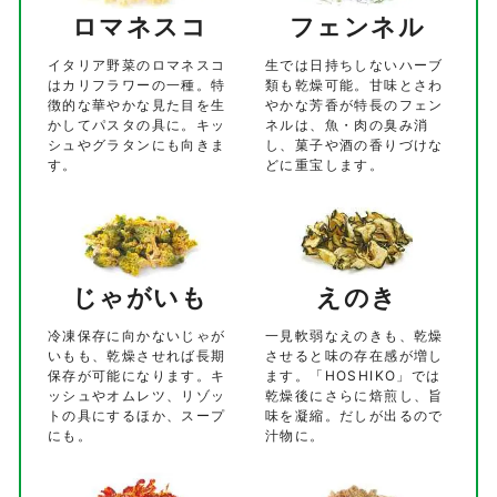
ロマネスコ
フェンネル
イタリア野菜のロマネスコ
生では日持ちしないハーブ
はカリフラワーの一種。特
類も乾燥可能。甘味とさわ
徴的な華やかな見た目を生
やかな芳香が特長のフェン
かしてパスタの具に。キッ
ネルは、魚・肉の臭み消
シュやグラタンにも向きま
し、菓子や酒の香りづけな
す。
どに重宝します。
じゃがいも
えのき
冷凍保存に向かないじゃが
一見軟弱なえのきも、乾燥
いもも、乾燥させれば長期
させると味の存在感が増し
保存が可能になります。キ
ます。「HOSHIKO」では
ッシュやオムレツ、リゾッ
乾燥後にさらに焙煎し、旨
トの具にするほか、スープ
味を凝縮。だしが出るので
にも。
汁物に。