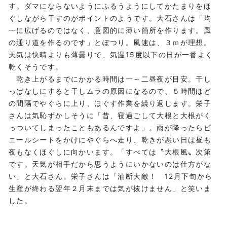
す。ダマにならないようにふるうようにしてかたまりをほ
ぐしながら干すのがポイントのようです。大石さんは「均
一に広げるのではなく、意図的に薄い箇所を作ります。風
の通り道を作るのです」とぽつり。風速は、３ｍが理想。
天気は快晴よりも薄曇りで、気温15度以下の日が一番よく
乾くそうです。
乾き上がるまでにかかる時間は一～二昼夜が目安。干し
っぱなしにすると干しムラの原因になるので、５時間ほど
の間隔でやぐらに上り、ほぐす作業を繰り返します。栄子
さんは気恥ずかしそうに「昔、寝過ごして大根と大根がく
っついてしまったこともあるんですよ」。雨が降ったらビ
ニールシートをかけにやぐらへ走り、乾きが悪い日は昼も
夜もなくほぐしに向かいます。「すべては〝大根風〟次第
です。天気が相手だから思うようにいかないのは仕方がな
い」と大石さん。栄子さんは「油断大敵！ 12月下旬から
生産が終わる翌年２月末までは気が抜けません」と笑いま
した。