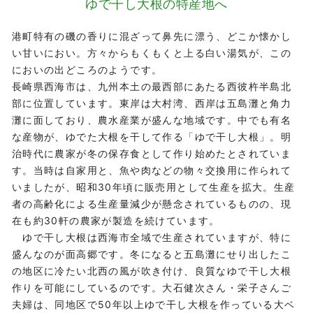
ゆで干し大根の特産地へ
港町特有の磯の香りに混ざって鼻先に漂う、どこか懐かし
い甘いにおい。方々からもくもくと上る白い湯気が、この
においの出どころのようです。
長崎県西海市は、九州本土の最西部にあたる西彼杵半島北
部に位置しています。東岸は大村湾、西岸は五島灘と角力
灘に面しており、農水産業が盛んな地域です。中でも有名
な産物が、ゆでた大根を干して作る「ゆで干し大根」。明
治時代に農家が冬の保存食として作り始めたとされていま
す。当時は自家用と、魚や肉などの物々交換用に作られて
いましたが、昭和30年頃に販売用として生産を拡大。生産
者の高齢化による生産量減少が懸念されているものの、現
在も約30軒の農家が製造を続けています。
ゆで干し大根は西海市全域で生産されていますが、特に
盛んなのが面高郷です。冬になると五島灘にせり出したこ
の地区に冷たい北西の風が吹き付け、良質なゆで干し大根
作りを可能にしているのです。大石健次さん・栄子さんご
夫婦は、同地区で50年以上ゆで干し大根を作っている大ベ