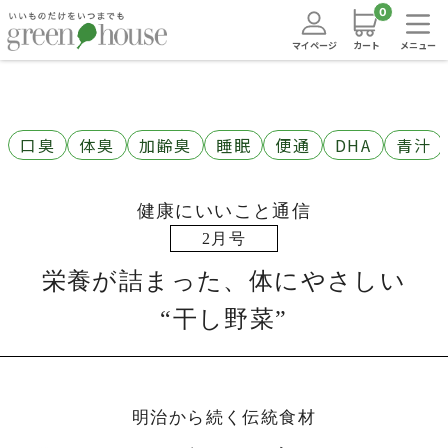
0
マイページ
カート
メニュー
口臭
体臭
加齢臭
睡眠
便通
DHA
青汁
健康にいいこと通信
2月号
栄養が詰まった、体にやさしい
“干し野菜”
明治から続く伝統食材