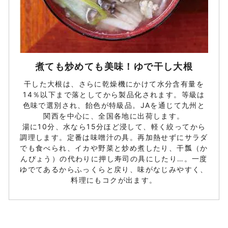
煮ても炒めても美味！ゆで干し大根
干した大根は、さらに乾燥機にかけて水分含有量を
14％以下まで落としてから製品化されます。等級は
色味で選別され、飴色が特級品。JAを通じて九州と
関西を中心に、全国各地に出荷します。
湯に10分、水なら15分ほど浸して、軽く絞ってから
調理します。定番は味噌汁の具。再加熱せずにサラダ
でも食べられ、イカや野菜と炒め煮したり、干瓢（か
んぴょう）の代わりに押し寿司の具にしたり…。一度
ゆでてあるからふっくらと戻り、味がなじみやすく、
料理にもコクが出ます。