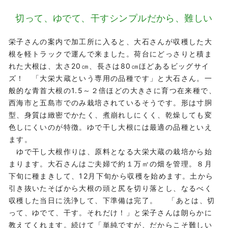
切って、ゆでて、干す
シンプルだから、難しい
栄子さんの案内で加工所に入ると、大石さんが収穫した大
根を軽トラックで運んで来ました。荷台にどっさりと積ま
れた大根は、太さ20㎝、長さは80㎝ほどあるビッグサイ
ズ！ 「大栄大蔵という専用の品種です」と大石さん。一
般的な青首大根の1.5～２倍ほどの大きさに育つ在来種で、
西海市と五島市でのみ栽培されているそうです。形は寸胴
型、身質は緻密でかたく、煮崩れしにくく、乾燥しても変
色しにくいのが特徴。ゆで干し大根には最適の品種といえ
ます。
ゆで干し大根作りは、原料となる大栄大蔵の栽培から始
まります。大石さんはご夫婦で約１万㎡の畑を管理。８月
下旬に種まきして、12月下旬から収穫を始めます。土から
引き抜いたそばから大根の頭と尻を切り落とし、なるべく
収穫した当日に洗浄して、下準備は完了。 「あとは、切
って、ゆでて、干す。それだけ！」と栄子さんは朗らかに
教えてくれます。続けて「単純ですが、だからこそ難しい