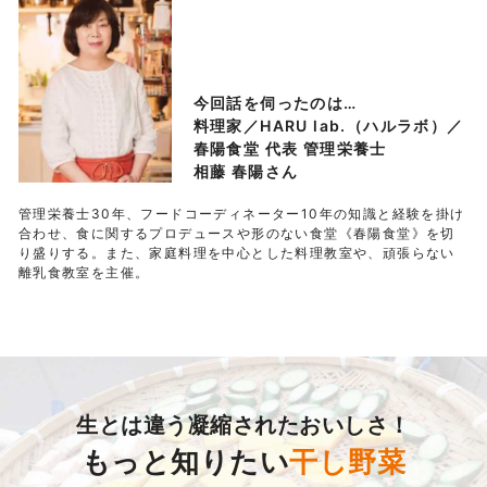
今回話を伺ったのは…
料理家／HARU lab.（ハルラボ）／
春陽食堂 代表
管理栄養士
相藤 春陽さん
管理栄養士30年、フードコーディネーター10年の知識と経験を掛け
合わせ、食に関するプロデュースや形のない食堂《春陽食堂》を切
り盛りする。また、家庭料理を中心とした料理教室や、頑張らない
離乳食教室を主催。
生とは違う凝縮されたおいしさ！
もっと知りたい
干し野菜