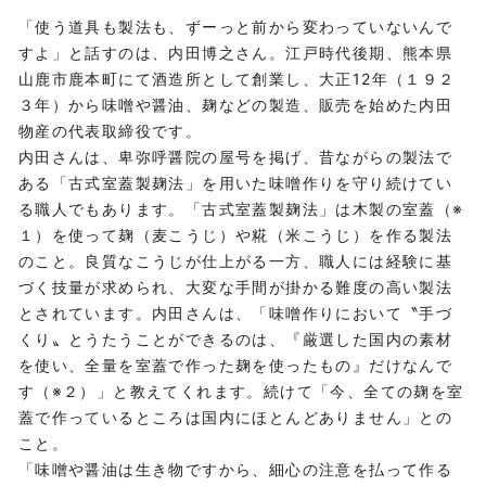
「使う道具も製法も、ずーっと前から変わっていないんで
すよ」と話すのは、内田博之さん。江戸時代後期、熊本県
山鹿市鹿本町にて酒造所として創業し、大正12年（１９２
３年）から味噌や醤油、麹などの製造、販売を始めた内田
物産の代表取締役です。
内田さんは、卑弥呼醤院の屋号を掲げ、昔ながらの製法で
ある「古式室蓋製麹法」を用いた味噌作りを守り続けてい
る職人でもあります。「古式室蓋製麹法」は木製の室蓋（※
１）を使って麹（麦こうじ）や糀（米こうじ）を作る製法
のこと。良質なこうじが仕上がる一方、職人には経験に基
づく技量が求められ、大変な手間が掛かる難度の高い製法
とされています。内田さんは、「味噌作りにおいて〝手づ
くり〟とうたうことができるのは、『厳選した国内の素材
を使い、全量を室蓋で作った麹を使ったもの』だけなんで
す（※２）」と教えてくれます。続けて「今、全ての麹を室
蓋で作っているところは国内にほとんどありません」との
こと。
「味噌や醤油は生き物ですから、細心の注意を払って作る