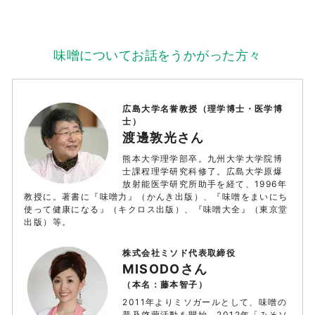
味噌についてお話をうかがった方々
広島大学名誉教授（理学博士・医学博
士）
渡邊敦光さん
熊本大学理学部卒。九州大学大学院博
士課程理学研究科修了。広島大学原爆
放射能医学研究所助手を経て、1996年
教授に。著書に『味噌力』（かんき出版）、『味噌をまいにち
使って健康になる』（キクロス出版）、『味噌大全』（東京堂
出版）等。
株式会社ミソド代表取締役
MISODOさん
（本名：藤本智子）
2011年よりミソガールとして、味噌の
普及啓蒙活動を開始。2012年「みそソ