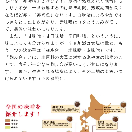
ものを「赤味噌」と呼びます。原料の処理方法や配合にも
よりますが、一番影響するのは熟成期間。熟成期間が長く
なるほど赤く（赤褐色）なります。白味噌はまろやかです
っきりとした甘さがあり、赤味噌はコクとうまみが増し
て、奥深い味わいになります。
また、「甘味噌・甘口味噌・辛口味噌」というように、
味によっても分けられますが、辛さ加減は食塩の量と、も
う一つの決め手は「麹歩合」（米味噌・麦味噌）です。
「麹歩合」とは、主原料の大豆に対する米や麦の比率のこ
とで、塩分が一定なら麹歩合が高いほうが甘口になりま
す。 また、生産される場所により、その土地の名称がつ
けられています（下図参照）。