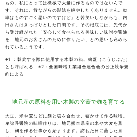
もの。私にとっては機械で大量に作るものではないんで
す。それに、昔ながらの製法を絶やしたくありません。効
率はものすごく悪いのですけど」と苦笑いしながらも、内
田さんはきっぱりとした口調です。その根底には、先代か
ら受け継がれた「安心して食べられる美味しい味噌や醤油
を、地元のお客さんのために作りたい」との思いも込めら
れているようです。
※1 ：製麹する際に使用する木製の箱。麹蓋（こうじぶた）
とも呼ばれる ※2：全国味噌工業組合連合会の公正競争規
約による
地元産の原料を用い
木製の室蓋で麹を育てる
大豆、米や麦などに麹と塩を合わせ、寝かせて作る味噌。
卑弥呼醤院の味噌作りは、地元熊本県産の米や大麦を蒸
し、麹を作る仕事から始まります。訪ねた日に蒸した量