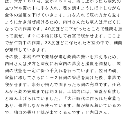
は、米が１８０㎏、麦が２６０㎏。蒸し上がったら湯気の
立つ米や麦の中に手を入れ、塊を潰すようにほぐしながら
全体の温度を下げていきます。力を入れて底の方から返す
ようにかき混ぜ続けるため、内田さんたち蔵人は汗だくに
なっての作業です。40度ほどに下がったところで種麹を振
って混ぜ、すぐに木桶に移して石室で寝かせます。ここま
でが午前中の作業。38度ほどに保たれた石室の中で、麹菌
が繁殖していきます。
その後、木桶の中で発酵が進む麹菌の勢いを抑えるため、
内田さんは夕方と深夜に石室内の温度と湿度を調整し、製
麹の状態を一定に保つ手入れを行っています。翌日の朝、
室蓋に移してさらに１〜２日麹の管理を続けた後、常温で
寝かせます。水分が飛んで固まったら麹の完成です。仕込
みから麹の完成までは約３日。工場内には、室蓋が所狭し
と積み上げられていました。「大正時代に作られた室蓋も
あり、修理しながら使っています。菌が棲み着いているの
で、独自の香りと味が出てくるんです」と内田さん。