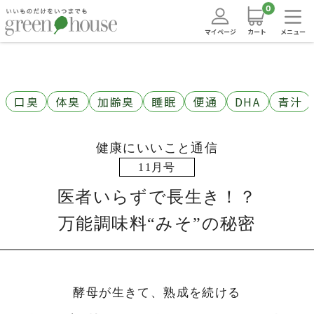
0
マイページ
カート
メニュー
口臭
体臭
加齢臭
睡眠
便通
DHA
青汁
健康にいいこと通信
11月号
医者いらずで長生き！？
万能調味料“みそ”の秘密
酵母が生きて、熟成を続ける