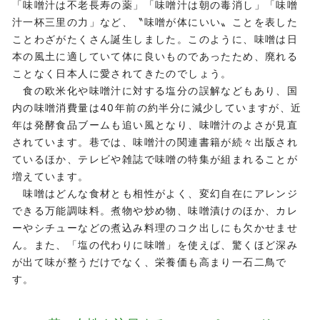
「味噌汁は不老長寿の薬」「味噌汁は朝の毒消し」「味噌
汁一杯三里の力」など、〝味噌が体にいい〟ことを表した
ことわざがたくさん誕生しました。このように、味噌は日
本の風土に適していて体に良いものであったため、廃れる
ことなく日本人に愛されてきたのでしょう。
食の欧米化や味噌汁に対する塩分の誤解などもあり、国
内の味噌消費量は40年前の約半分に減少していますが、近
年は発酵食品ブームも追い風となり、味噌汁のよさが見直
されています。巷では、味噌汁の関連書籍が続々出版され
ているほか、テレビや雑誌で味噌の特集が組まれることが
増えています。
味噌はどんな食材とも相性がよく、変幻自在にアレンジ
できる万能調味料。煮物や炒め物、味噌漬けのほか、カレ
ーやシチューなどの煮込み料理のコク出しにも欠かせませ
ん。また、「塩の代わりに味噌」を使えば、驚くほど深み
が出て味が整うだけでなく、栄養価も高まり一石二鳥で
す。