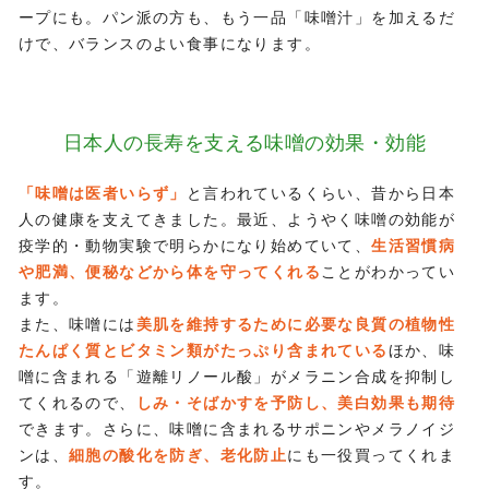
ープにも。パン派の方も、もう一品「味噌汁」を加えるだ
けで、バランスのよい食事になります。
日本人の長寿を支える
味噌の効果・効能
「味噌は医者いらず」
と言われているくらい、昔から日本
人の健康を支えてきました。最近、ようやく味噌の効能が
疫学的・動物実験で明らかになり始めていて、
生活習慣病
や肥満、便秘などから体を守ってくれる
ことがわかってい
ます。
また、味噌には
美肌を維持するために必要な良質の植物性
たんぱく質とビタミン類がたっぷり含まれている
ほか、味
噌に含まれる「遊離リノール酸」がメラニン合成を抑制し
てくれるので、
しみ・そばかすを予防し、美白効果も期待
できます。さらに、味噌に含まれるサポニンやメラノイジ
ンは、
細胞の酸化を防ぎ、老化防止
にも一役買ってくれま
す。