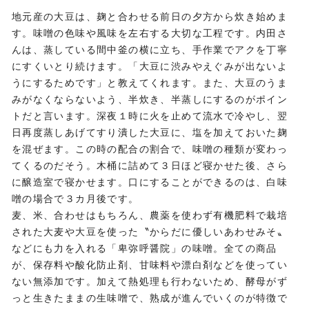
地元産の大豆は、麹と合わせる前日の夕方から炊き始めま
す。味噌の色味や風味を左右する大切な工程です。内田さ
んは、蒸している間中釜の横に立ち、手作業でアクを丁寧
にすくいとり続けます。「大豆に渋みやえぐみが出ないよ
うにするためです」と教えてくれます。また、大豆のうま
みがなくならないよう、半炊き、半蒸しにするのがポイン
トだと言います。深夜１時に火を止めて流水で冷やし、翌
日再度蒸しあげてすり潰した大豆に、塩を加えておいた麹
を混ぜます。この時の配合の割合で、味噌の種類が変わっ
てくるのだそう。木桶に詰めて３日ほど寝かせた後、さら
に醸造室で寝かせます。口にすることができるのは、白味
噌の場合で３カ月後です。
麦、米、合わせはもちろん、農薬を使わず有機肥料で栽培
された大麦や大豆を使った〝からだに優しいあわせみそ〟
などにも力を入れる「卑弥呼醤院」の味噌。全ての商品
が、保存料や酸化防止剤、甘味料や漂白剤などを使ってい
ない無添加です。加えて熱処理も行わないため、酵母がず
っと生きたままの生味噌で、熟成が進んでいくのが特徴で