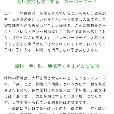
若い女性も注目する スーパーフード
近年、「発酵食品」が注目されていることもあり、健康志
向・美意識の高い若い女性たちからも味噌は人気です。自
家製味噌を作る教室はどこも大好評で、さらに味噌をテー
マとしたレストランや居酒屋もここ数年で多数出店してお
り、注目の高さが伺えます。「スーパーフード」と称され
るさまざまな食品がもてはやされていますが、おいしくて
手軽に手に入る「味噌」を活用しない手はありません
原料、色、味、地域等でさまざまな味噌
味噌の原料は、大豆と麹と食塩のみと、とてもシンプルで
す。「麹」とは、穀物に「麹菌」というカビの一種を繁殖
させたもので、麹の原料に米を使えば「米味噌」、麦を使
えば「麦味噌」、大豆を麹にすると「豆味噌」になりま
す。日本で食べられている約８割は米味噌です。
一般的に見た目で白っぽいものを「白味噌」、赤っぽい