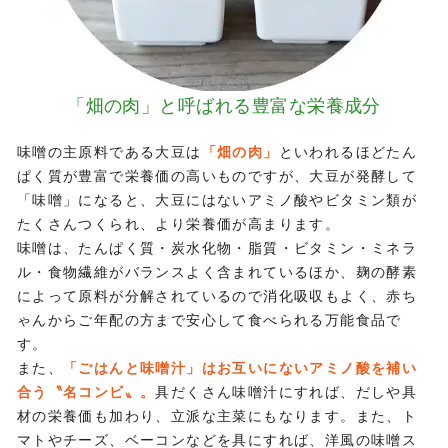
「畑の肉」と呼ばれる
豊富な栄養成分
味噌の主原料である大豆は
「畑の肉」
といわれるほどたん
ぱく質が豊富で栄養価の高いものですが、大豆が発酵して
「味噌」になると、大豆にはないアミノ酸やビタミン類が
たくさんつくられ、より栄養価が高まります。
味噌は、たんぱく質・炭水化物・脂質・ビタミン・ミネラ
ル・食物繊維がバランスよく含まれているほか、麹の酵素
によって原料が分解されているので消化吸収もよく、赤ち
ゃんからご年配の方まで安心して食べられる万能食品で
す。
また、
「ごはんと味噌汁」はお互いにないアミノ酸を補い
合う〝名コンビ〟。
具だくさん味噌汁にすれば、だしや具
材の栄養価も加わり、立派な主菜にもなります。また、ト
マトやチーズ、ベーコンなどを具にすれば、洋風の味噌ス