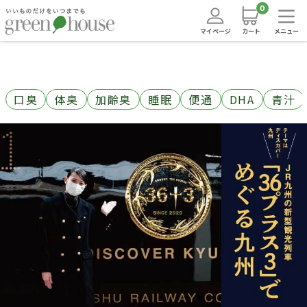
0
マイページ
カート
メニュー
口臭
体臭
加齢臭
睡眠
便通
DHA
青汁