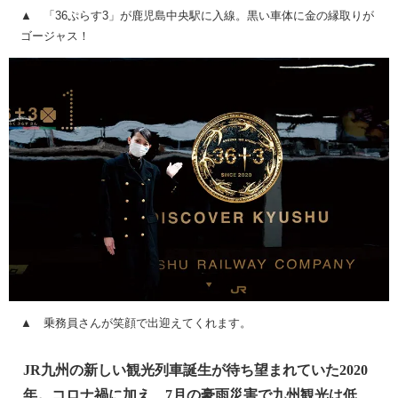
▲ 「36ぷらす3」が鹿児島中央駅に入線。黒い車体に金の縁取りが
ゴージャス！
▲ 乗務員さんが笑顔で出迎えてくれます。
JR九州の新しい観光列車誕生が待ち望まれていた2020
年。コロナ禍に加え、7月の豪雨災害で九州観光は低