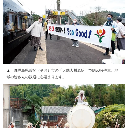
▲ 鹿児島県曽於（そお）市の「大隅大川原駅」で約50分停車。地
域の皆さんの歓迎に心温まります。