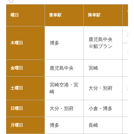
ラ
曜日
乗車駅
降車駅
（
25
鹿児島中央
博多
木曜日
※鮨プラン
30
鹿児島中央
宮崎
17
金曜日
宮崎空港・宮
大分・別府
21
土曜日
崎
大分・別府
小倉・博多
19
日曜日
博多
長崎
18
月曜日