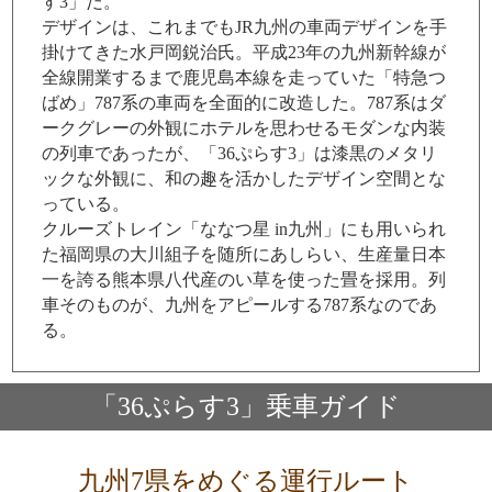
す3」だ。
デザインは、これまでもJR九州の車両デザインを手
掛けてきた水戸岡鋭治氏。平成23年の九州新幹線が
全線開業するまで鹿児島本線を走っていた「特急つ
ばめ」787系の車両を全面的に改造した。787系はダ
ークグレーの外観にホテルを思わせるモダンな内装
の列車であったが、「36ぷらす3」は漆黒のメタリ
ックな外観に、和の趣を活かしたデザイン空間とな
っている。
クルーズトレイン「ななつ星 in九州」にも用いられ
た福岡県の大川組子を随所にあしらい、生産量日本
一を誇る熊本県八代産のい草を使った畳を採用。列
車そのものが、九州をアピールする787系なのであ
る。
「36ぷらす3」乗車ガイド
九州7県をめぐる運行ルート