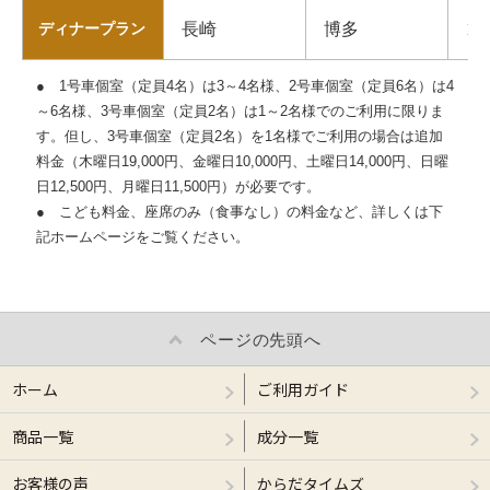
長崎
博多
18
ディナープラン
● 1号車個室（定員4名）は3～4名様、2号車個室（定員6名）は4
～6名様、3号車個室（定員2名）は1～2名様でのご利用に限りま
す。但し、3号車個室（定員2名）を1名様でご利用の場合は追加
料金（木曜日19,000円、金曜日10,000円、土曜日14,000円、日曜
日12,500円、月曜日11,500円）が必要です。
● こども料金、座席のみ（食事なし）の料金など、詳しくは下
記ホームページをご覧ください。
ページの先頭へ
ホーム
ご利用ガイド
商品一覧
成分一覧
お客様の声
からだタイムズ