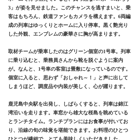
3」が姿を見せました。このチャンスを逃すまいと、乗
客はもちろん、鉄道ファンもカメラを構えます。6両編
成の列車はゆっくりとホームに入り停車。黒く艶光り
した外観、エンブレムの豪華さに胸が高まります。
取材チームが乗車したのはグリーン個室の1号車。列車
に乗り込むと、乗務員さんから靴を脱ぐように案内
が。なんと、1号車の客室は畳敷になっているのです。
個室に入ると、思わず「おしゃれ～！」と声に出して
しまうほど、調度品や内装が美しく、心が躍ります。
鹿児島中央駅を出発し、しばらくすると、列車は錦江
湾沿いを走ります。車窓から雄大な桜島を眺めている
とランチタイム。ランチプランにはお食事が付いてお
り、沿線の旬の味覚を堪能できます。お料理のひとつ
ひとつが繊細で、とても美味しくいただきました。